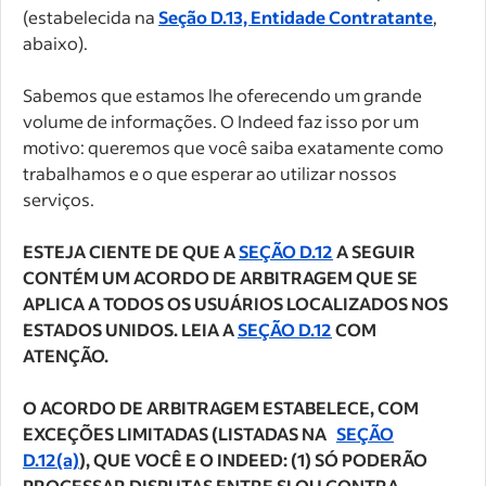
(estabelecida na
Seção D.13, Entidade Contratante
,
abaixo).
Sabemos que estamos lhe oferecendo um grande
volume de informações. O Indeed faz isso por um
motivo: queremos que você saiba exatamente como
trabalhamos e o que esperar ao utilizar nossos
serviços.
ESTEJA CIENTE DE QUE A
SEÇÃO D.12
A SEGUIR
CONTÉM UM ACORDO DE ARBITRAGEM QUE SE
APLICA A TODOS OS USUÁRIOS LOCALIZADOS NOS
ESTADOS UNIDOS. LEIA A
SEÇÃO D.12
COM
ATENÇÃO.
O ACORDO DE ARBITRAGEM ESTABELECE, COM
EXCEÇÕES LIMITADAS (LISTADAS NA
SEÇÃO
D.12(a)
), QUE VOCÊ E O INDEED: (1) SÓ PODERÃO
PROCESSAR DISPUTAS ENTRE SI OU CONTRA