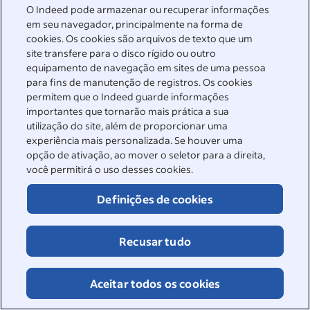
materiais do candidato (candidaturas, currículos,
O Indeed pode armazenar ou recuperar informações
em seu navegador, principalmente na forma de
respostas de seleção e outras informações
cookies. Os cookies são arquivos de texto que um
fornecidas). O Indeed realiza essa montagem em
site transfere para o disco rígido ou outro
seu nome. Você reconhece que as Empresas
equipamento de navegação em sites de uma pessoa
também podem usar ferramentas, incluindo
para fins de manutenção de registros. Os cookies
modelos de inteligência artificial e aprendizado
permitem que o Indeed guarde informações
de máquina, para processar, classificar e analisar
importantes que tornarão mais prática a sua
materiais de candidatos. A função dessas
utilização do site, além de proporcionar uma
experiência mais personalizada. Se houver uma
ferramentas pode incluir a geração de resumos,
opção de ativação, ao mover o seletor para a direita,
traduções e outras informações, que as
você permitirá o uso desses cookies.
Empresas podem usar ou descartar como parte
de seu processo de tomada de decisão.
Definições de cookies
Sem controle sobre as empresas:
o Indeed não
Recusar tudo
controla as empresas ou seus processos de
candidatura. As empresas, e não o Indeed,
decidem quais qualificações são relevantes para
Aceitar todos os cookies
qual vaga, quem está qualificado para uma vaga
(ou não) e quem avança (ou não) no processo.